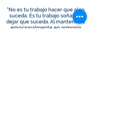
"No es tu trabajo hacer que algo
suceda. Es tu trabajo soñarlo y
dejar que suceda. Al mantenerte
emocionalmente en armonía
con tu acto imaginario, es decir,
tu creación; el Universo
encuentra la forma de
materializarlo para ti. Esa es la
promesa de LA LEY."
"Visualización, Meditación,
Manifestación"