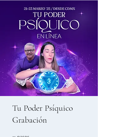
Tu Poder Psíquico
Grabación
21 pasos
pasos
21